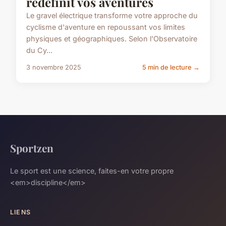
redéfinit vos aventures
Le gravel électrique transforme votre approche du
cyclisme d'aventure en repoussant vos limites
physiques et géographiques. Selon l'Observatoire
du Cy...
3 novembre 2025
5 min de lecture →
Sportzen
Le sport est une science, faites-en votre propre
<em>discipline</em>
LIENS