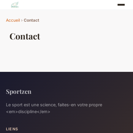
Accueil
›
Contact
Contact
Sportzen
Le sport est une science, faites-en votre propre
<em>discipline</em>
LIENS